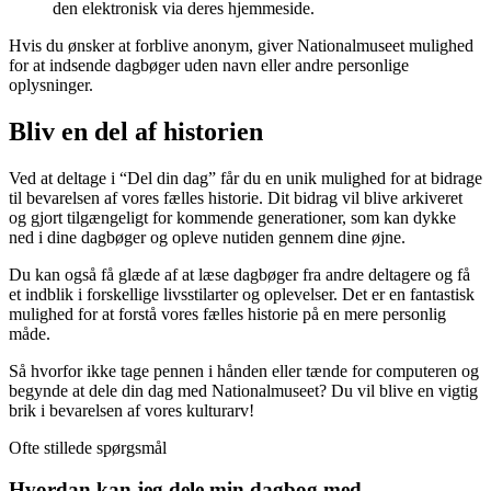
den elektronisk via deres hjemmeside.
Hvis du ønsker at forblive anonym, giver Nationalmuseet mulighed
for at indsende dagbøger uden navn eller andre personlige
oplysninger.
Bliv en del af historien
Ved at deltage i “Del din dag” får du en unik mulighed for at bidrage
til bevarelsen af vores fælles historie. Dit bidrag vil blive arkiveret
og gjort tilgængeligt for kommende generationer, som kan dykke
ned i dine dagbøger og opleve nutiden gennem dine øjne.
Du kan også få glæde af at læse dagbøger fra andre deltagere og få
et indblik i forskellige livsstilarter og oplevelser. Det er en fantastisk
mulighed for at forstå vores fælles historie på en mere personlig
måde.
Så hvorfor ikke tage pennen i hånden eller tænde for computeren og
begynde at dele din dag med Nationalmuseet? Du vil blive en vigtig
brik i bevarelsen af vores kulturarv!
Ofte stillede spørgsmål
Hvordan kan jeg dele min dagbog med