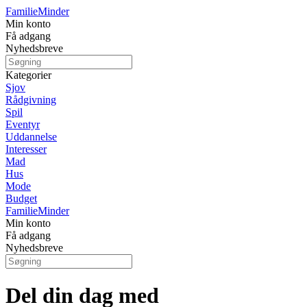
Familie
Minder
Min konto
Få adgang
Nyhedsbreve
Kategorier
Sjov
Rådgivning
Spil
Eventyr
Uddannelse
Interesser
Mad
Hus
Mode
Budget
Familie
Minder
Min konto
Få adgang
Nyhedsbreve
Del din dag med