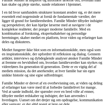
Familie Minder at inspirere og informere læserne om, hvordan man
kan skabe og pleje stærke, sunde relationer i hjemmet.
I en tid hvor samfundets strukturer konstant ændrer sig, er det mere
essentielt end nogensinde at forstå de fundamentale værdier, der
ligger til grund for familieenheden. Familie Minder tilbyder indsigter
og perspektiver, der kan hjælpe læserne med at navigere i de
komplekse realiteter, der præger moderne familieliv. Med en
kombination af forskning, ekspertudtalelser og personlige
beretninger, skaber mediet en platform, hvor viden og erfaringer kan
deles og diskuteres.
Mediet fungerer ikke blot som en informationskilde, men også som
en inspirationskilde, der opfordrer til refleksion og dialog. Gennem
artikler, interviews og dybdegående analyser ønsker Familie Minder
at fremme en bevidsthed om, hvordan familieværdier kan styrkes og
videreføres fra generation til generation. Dette er en vigtig del af
mediets mission, da det anerkender, at hver familie har sin egen
unikke historie og sine egne udfordringer.
Familie Minder er drevet af en overbevisning om, at viden og deling
af erfaringer kan være med til at forbedre familielivet for mange.
Ved at samle indhold, der spænder over en bred vifte af emner,
tilbyder mediet redskaber og indsigter, der kan anvendes i
hverdagen. Uanset om det drejer sig om opdragelse, kommunikation
eller samvær, er der altid noget at lære og dele.