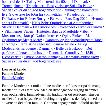
holder vi den?
•
Tøj og Modetrends fra 60erne i Danmark
•
Tropehjelme og Tropehatter – Beskyttelse og Stil i Én Pakke
•
Sådan skriver du en god boganmeldelse
•
Vikingerne kommer til
live: Sjove lege for børn fra vikingetiden!
•
Kvædebrød – En
Delikatesse for Enhver Smag!
•
Få svaret: Fars Dag 2022 – Hvornår
er det i Danmark?
•
Niels Bohr: Oprindelsen af Atombomben
•
Slaveri i Danmark – En Historie om Slavehandel
•
Hvad er Husdyr?
•
Vikingernes Våben – Historien Bag de Magtfulde Våben
•
Museumsinspektør på Nationalmuseet
•
Oplev Finker – Mad,
Opskrifter og Meget Mere!
•
Danmark og Napoleonskrigene: Tabet
af Norge
•
Større skibe sejler ind i danske havne
•
Tøj og
Modetrends fra 60erne i Danmark
•
Belle de Boskoop – Det
perfekte æbletræ til din have!
•
Danmarks Grundlov fra 1849 –
Hvad er det?
•
Oplev Asserbo Plantage – Danmarks ældste skov!
•
Sådan skriver du en god boganmeldelse
Lær os at kende
Familie Minder
Familie
Minder
Familie Minder er et unikt online medie, der fokuserer på de mange
facetter af livet i familien. Med en dybdegående tilgang til emner
som opdragelse, familiedynamik, traditioner og relationer, stræber
mediet efter at belyse de udfordringer og glæder, der følger med det
at være en del af en familie. Gennem engagerende indhold ønsker