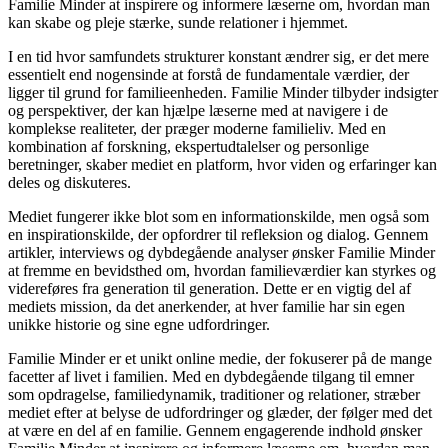
Familie Minder at inspirere og informere læserne om, hvordan man
kan skabe og pleje stærke, sunde relationer i hjemmet.
I en tid hvor samfundets strukturer konstant ændrer sig, er det mere
essentielt end nogensinde at forstå de fundamentale værdier, der
ligger til grund for familieenheden. Familie Minder tilbyder indsigter
og perspektiver, der kan hjælpe læserne med at navigere i de
komplekse realiteter, der præger moderne familieliv. Med en
kombination af forskning, ekspertudtalelser og personlige
beretninger, skaber mediet en platform, hvor viden og erfaringer kan
deles og diskuteres.
Mediet fungerer ikke blot som en informationskilde, men også som
en inspirationskilde, der opfordrer til refleksion og dialog. Gennem
artikler, interviews og dybdegående analyser ønsker Familie Minder
at fremme en bevidsthed om, hvordan familieværdier kan styrkes og
videreføres fra generation til generation. Dette er en vigtig del af
mediets mission, da det anerkender, at hver familie har sin egen
unikke historie og sine egne udfordringer.
Familie Minder er et unikt online medie, der fokuserer på de mange
facetter af livet i familien. Med en dybdegående tilgang til emner
som opdragelse, familiedynamik, traditioner og relationer, stræber
mediet efter at belyse de udfordringer og glæder, der følger med det
at være en del af en familie. Gennem engagerende indhold ønsker