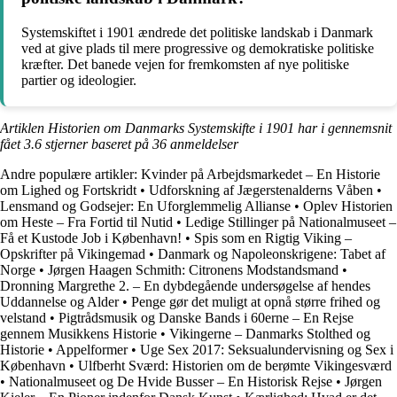
Systemskiftet i 1901 ændrede det politiske landskab i Danmark
ved at give plads til mere progressive og demokratiske politiske
kræfter. Det banede vejen for fremkomsten af nye politiske
partier og ideologier.
Artiklen Historien om Danmarks Systemskifte i 1901 har i gennemsnit
fået
3.6
stjerner baseret på
36
anmeldelser
Andre populære artikler:
Kvinder på Arbejdsmarkedet – En Historie
om Lighed og Fortskridt
•
Udforskning af Jægerstenalderns Våben
•
Lensmand og Godsejer: En Uforglemmelig Allianse
•
Oplev Historien
om Heste – Fra Fortid til Nutid
•
Ledige Stillinger på Nationalmuseet –
Få et Kustode Job i København!
•
Spis som en Rigtig Viking –
Opskrifter på Vikingemad
•
Danmark og Napoleonskrigene: Tabet af
Norge
•
Jørgen Haagen Schmith: Citronens Modstandsmand
•
Dronning Margrethe 2. – En dybdegående undersøgelse af hendes
Uddannelse og Alder
•
Penge gør det muligt at opnå større frihed og
velstand
•
Pigtrådsmusik og Danske Bands i 60erne – En Rejse
gennem Musikkens Historie
•
Vikingerne – Danmarks Stolthed og
Historie
•
Appelformer
•
Uge Sex 2017: Seksualundervisning og Sex i
København
•
Ulfberht Sværd: Historien om de berømte Vikingesværd
•
Nationalmuseet og De Hvide Busser – En Historisk Rejse
•
Jørgen