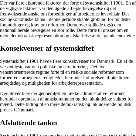
Der var flere afgørende faktorer, der førte til systemskiftet i 1901. En af
de vigtigste faktorer var den øgede arbejderbevægelse og det
fremvoksende ønske om forbedringer af arbejdernes levevilkår. Det
socioøkonomiske klima i denne periode skabte grobund for politiske
forandringer og krav om reformer. Derudover spillede også den
nationalliberale bevægelse en stor rolle. Dette førte til ønsket om en
mere demokratisk repræsentation og afskaffelse af det gamle enevælde.
Konsekvenser af systemskiftet
Systemskiftet i 1901 havde flere konsekvenser for Danmark. En af de
væsentligste var den politiske omstrukturering. Det nye
venstreorienterede regime førte til en række sociale reformer som
forbedrede arbejderes rettigheder, herunder indførelsen af otte timers
arbejdsdag og muligheden for arbejderrepræsentation.
Derudover blev der gennemført en række administrative reformer,
herunder oprettelsen af amtskommuner og den almindelige valgret for
mænd. Dette bidrog til en mere demokratisk og inkluderende politisk
proces i Danmark.
Afsluttende tanker
Systemskiftet i 1901 markerede en vigtig milepæl i Danmarks politiske