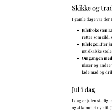
Skikke og tra
I gamle dage var der 
Julefrokosten:
E
retter som sild, 
Julelege:
Efter j
musikalske stole
Omgangen med 
nisser og andre 
lade mad og dri
Jul i dag
I dag er julen stadig 
også kommet nye til. J