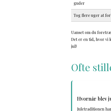
guder
Tog flere uger at fo
Uanset om du foretrækk
Det er en tid, hvor vi
jul!
Ofte sti
Hvornår blev j
Juletraditionen har