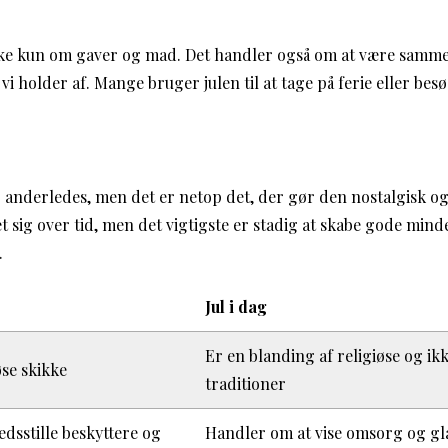
ikke kun om gaver og mad. Det handler også om at være samm
vi holder af. Mange bruger julen til at tage på ferie eller bes
r anderledes, men det er netop det, der gør den nostalgisk og
t sig over tid, men det vigtigste er stadig at skabe gode mi
.
Jul i dag
Er en blanding af religiøse og ik
øse skikke
traditioner
edsstille beskyttere og
Handler om at vise omsorg og glæ