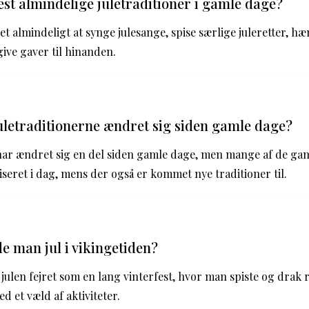
st almindelige juletraditioner i gamle dage?
et almindeligt at synge julesange, spise særlige juleretter, hæ
give gaver til hinanden.
letraditionerne ændret sig siden gamle dage?
har ændret sig en del siden gamle dage, men mange af de gam
iseret i dag, mens der også er kommet nye traditioner til.
e man jul i vikingetiden?
 julen fejret som en lang vinterfest, hvor man spiste og drak 
d et væld af aktiviteter.