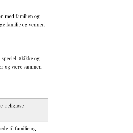
en med familien og
øge familie og venner.
 speciel. Skikke og
nder og være sammen
ke-religiøse
de til familie og