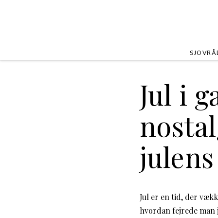
SJOV
RÅ
Jul i 
nosta
julens
Jul er en tid, der væk
hvordan fejrede man j