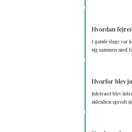
Hvordan fejred
I gamle dage var j
sig sammen med fa
Hvorfor blev ju
Juletræet blev intr
sidenhen spredt s