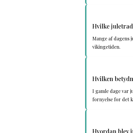
Hvilke juletra
Mange af dagens ju
vikingetiden.
Hvilken betydn
I gamle dage var j
fornyelse for det
Hvordan blev j