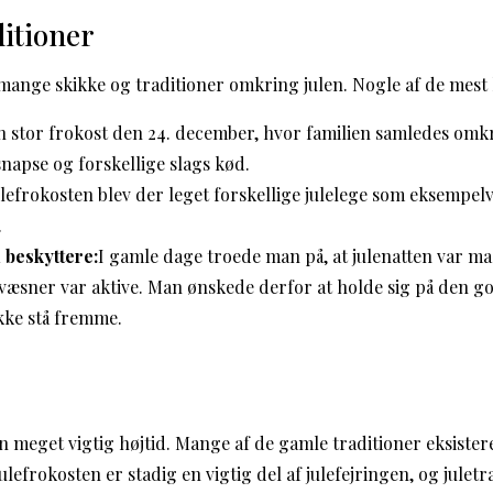
ditioner
mange skikke og traditioner omkring julen. Nogle af de mest
n stor frokost den 24. december, hvor familien samledes omk
snapse og forskellige slags kød.
ulefrokosten blev der leget forskellige julelege som eksempel
.
beskyttere:
I gamle dage troede man på, at julenatten var mag
væsner var aktive. Man ønskede derfor at holde sig på den go
kke stå fremme.
en meget vigtig højtid. Mange af de gamle traditioner eksister
ulefrokosten er stadig en vigtig del af julefejringen, og julet