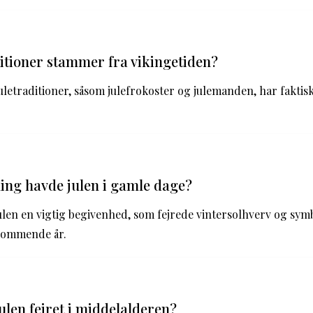
ditioner stammer fra vikingetiden?
letraditioner, såsom julefrokoster og julemanden, har faktis
ing havde julen i gamle dage?
ulen en vigtig begivenhed, som fejrede vintersolhverv og sym
 kommende år.
ulen fejret i middelalderen?