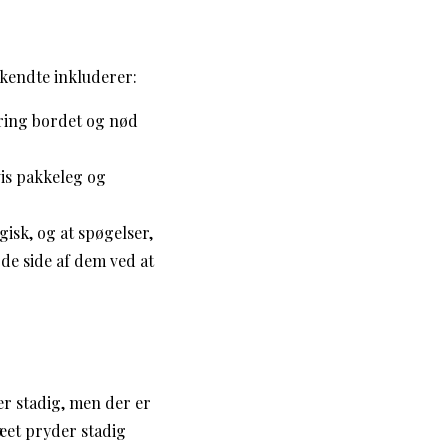
 kendte inkluderer:
ring bordet og nød
vis pakkeleg og
isk, og at spøgelser,
de side af dem ved at
er stadig, men der er
ræet pryder stadig