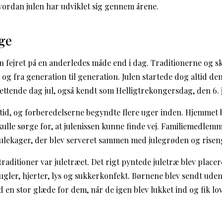
ordan julen har udviklet sig gennem årene.
age
n fejret på en anderledes måde end i dag. Traditionerne og sk
 og fra generation til generation. Julen startede dog altid d
rettende dag jul, også kendt som Helligtrekongersdag, den 6. 
øjtid, og forberedelserne begyndte flere uger inden. Hjemmet
kulle sørge for, at julenissen kunne finde vej. Familiemedl
ulekager, der blev serveret sammen med julegrøden og risen
raditioner var juletræet. Det rigt pyntede juletræ blev placer
gler, hjerter, lys og sukkerkonfekt. Børnene blev sendt uden
d en stor glæde for dem, når de igen blev lukket ind og fik lov 