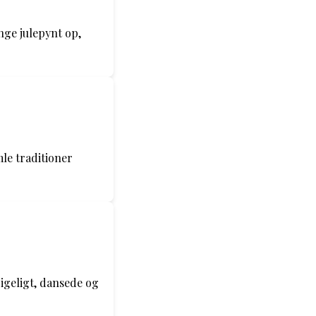
nge julepynt op,
le traditioner
rigeligt, dansede og