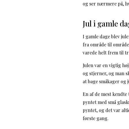
og ser nærmere på, hv
Jul i gamle d
I gamle dage blev jule
fra område til område
varede helt frem til t
Julen var en vigtig h
og stjerner, og man s
at bage småkager og j
En af de mest kendte t
pyntet med små glasku
pyntet, og det var alti
første gang.