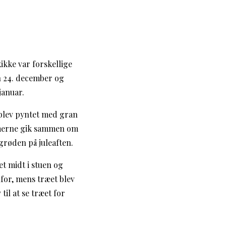
ikke var forskellige
en 24. december og
januar.
 blev pyntet med gran
emmerne gik sammen om
grøden på juleaften.
et midt i stuen og
for, mens træet blev
til at se træet for