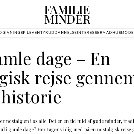
FAMILIE
MINDER
DGIVNING
SPIL
EVENTYR
UDDANNELSE
INTERESSER
MAD
HUS
MODE
gamle dage – En
lgisk rejse genne
 historie
ker nostalgien i os alle. Det er en tid fuld af gode minder, tr
ul i gamle dage? Her tager vi dig med på en nostalgisk rejse 