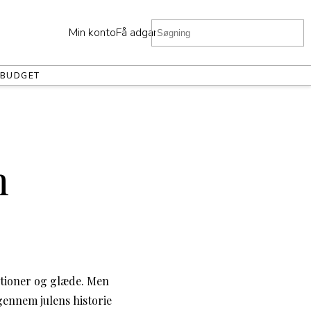
Min konto
Få adgang
BUDGET
m
aditioner og glæde. Men
gennem julens historie