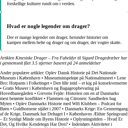
forskellige kulturer rundt om i verden.
Hvad er nogle legender om drager?
Der er mange legender om drager, herunder historier om
kampen mellem helte og drager og om drager, der vogter skatte.
Artiklen Kinesiske Drager – Fra Fabeldyr til Sigurd Dragedræber har
i gennemsnit fået
3.5
stjerner baseret på
24
anmeldelser
Andre populære artikler:
Oplev Dansk Historie på Det Nationale
Museum i København
•
Museumsinspektør på Nationalmuseet
•
Lene
Bro: Hotpants i Folketinget
•
Den lille istid – et kig på konsekvenserne
•
Gratis Museer i København og Bagageopbevaring på
Hovedbanegården
•
Grevens Fejde: Historien om en af Danmarks
mest berømte konflikter
•
Flammen og Citronen: Sandheden bag
Myten
•
Oplev Danmarks Historie med Wifi Klubben – Podcast for
Børn
•
Guldhornene stjålet i 2007
•
Danmarks Krige: En Gennemgang
af de Krige, Danmark har Deltaget I
•
Københavns Ældste Springvand
– Et Synligt Minde om Byens Historie
•
Oplysningstiden – Hvad Er
Det, Og Hvilke Kendetegn Har Den?
•
Indendørs Aktiviteter i