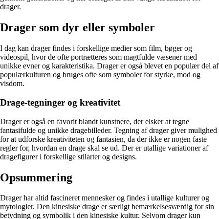
drager.
Drager som dyr eller symboler
I dag kan drager findes i forskellige medier som film, bøger og
videospil, hvor de ofte portrætteres som magtfulde væsener med
unikke evner og karakteristika. Drager er også blevet en populær del af
populærkulturen og bruges ofte som symboler for styrke, mod og
visdom.
Drage-tegninger og kreativitet
Drager er også en favorit blandt kunstnere, der elsker at tegne
fantasifulde og unikke dragebilleder. Tegning af drager giver mulighed
for at udforske kreativiteten og fantasien, da der ikke er nogen faste
regler for, hvordan en drage skal se ud. Der er utallige variationer af
dragefigurer i forskellige stilarter og designs.
Opsummering
Drager har altid fascineret mennesker og findes i utallige kulturer og
mytologier. Den kinesiske drage er særligt bemærkelsesværdig for sin
betydning og symbolik i den kinesiske kultur. Selvom drager kun