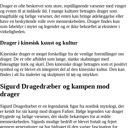
Drager er ofte beskrevet som store, reptillignende væsener med vinger
og evnen til at indånde ild. I mange kulturer betragtes drager som
magtfulde og farlige væsener, der enten kan bringe ødelæggelse eller
have en beskyttende rolle over menneskeheden. Drager findes kun
som fabeldyr i myter og legender og er ikke bekræftet at eksistere i
virkeligheden.
Drager i kinesisk kunst og kultur
Kinesiske drager er meget forskellige fra de vestlige forestillinger om
drager. De er ofte afbildet som lange, slanke skabninger med
fiskeagtige træk og skæl. Den kinesiske drage betragtes som et positivt
symbol og er blevet en integreret del af den kinesiske kultur. Den kan
findes i alt fra malerier og skulpturer til tøj og smykker.
Sigurd Dragedræber og kampen mod
drager
Sigurd Dragedræber er en legendarisk figur fra nordisk mytologi, der
er kendt for sin kamp mod dragen Fafner. Ifølge legenden var drager
frygtede og farlige væsener, der skulle bekæmpes for at redde
menneskeheden. Sigurds modige bedrift er blevet fortalt og fejret
gennem generationer og har bidraget til den varige fascination for