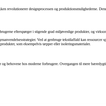
ikken revolutionerer designprocessen og produktionsmulighederne. Denn
orbrugerne efterspørger i stigende grad miljøvenlige produkter, og virk
nvendelsesstrategier. Ved at genbruge tekstilaffald kan ressourcer spa
 produkter, som eksempelvis tæpper eller isoleringsmaterialer.
ogier og behovene hos moderne forbrugere. Overgangen til mere bæredygt