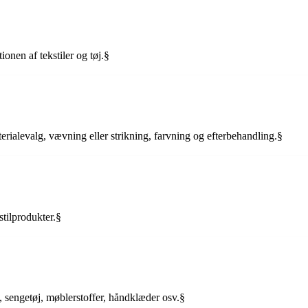
tionen af tekstiler og tøj.§
terialevalg, vævning eller strikning, farvning og efterbehandling.§
kstilprodukter.§
j, sengetøj, møblerstoffer, håndklæder osv.§