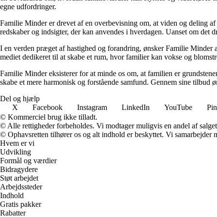
egne udfordringer.
Familie Minder er drevet af en overbevisning om, at viden og deling af 
redskaber og indsigter, der kan anvendes i hverdagen. Uanset om det dr
I en verden præget af hastighed og forandring, ønsker Familie Minder at 
mediet dedikeret til at skabe et rum, hvor familier kan vokse og bloms
Familie Minder eksisterer for at minde os om, at familien er grundsten
skabe et mere harmonisk og forstående samfund. Gennem sine tilbud ønske
Del og hjælp
X
Facebook
Instagram
LinkedIn
YouTube
Pin
© Kommerciel brug ikke tilladt.
© Alle rettigheder forbeholdes. Vi modtager muligvis en andel af salget,
© Ophavsretten tilhører os og alt indhold er beskyttet. Vi samarbejder 
Hvem er vi
Udvikling
Formål og værdier
Bidragydere
Støt arbejdet
Arbejdssteder
Indhold
Gratis pakker
Rabatter