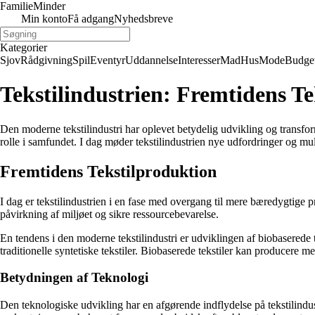
Familie
Minder
Min konto
Få adgang
Nyhedsbreve
Kategorier
Sjov
Rådgivning
Spil
Eventyr
Uddannelse
Interesser
Mad
Hus
Mode
Budge
Tekstilindustrien: Fremtidens T
Den moderne tekstilindustri har oplevet betydelig udvikling og transfo
rolle i samfundet. I dag møder tekstilindustrien nye udfordringer og m
Fremtidens Tekstilproduktion
I dag er tekstilindustrien i en fase med overgang til mere bæredygtige 
påvirkning af miljøet og sikre ressourcebevarelse.
En tendens i den moderne tekstilindustri er udviklingen af biobaserede t
traditionelle syntetiske tekstiler. Biobaserede tekstiler kan producere
Betydningen af Teknologi
Den teknologiske udvikling har en afgørende indflydelse på tekstilindus