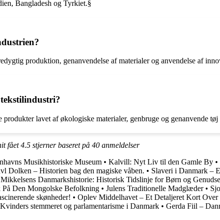
ndien, Bangladesh og Tyrkiet.§
ndustrien?
æredygtig produktion, genanvendelse af materialer og anvendelse af inno
ekstilindustri?
be produkter lavet af økologiske materialer, genbruge og genanvende tøj
it fået
4.5
stjerner baseret på
40
anmeldelser
enhavns Musikhistoriske Museum
•
Kalvill: Nyt Liv til den Gamle By
•
vl Dolken – Historien bag den magiske våben.
•
Slaveri i Danmark – 
 Mikkelsens Danmarkshistorie: Historisk Tidslinje for Børn og Genuds
k På Den Mongolske Befolkning
•
Julens Traditionelle Madglæder
•
Sjo
ascinerende skønheder!
•
Oplev Middelhavet – Et Detaljeret Kort Ove
Kvinders stemmeret og parlamentarisme i Danmark
•
Gerda Fiil – Da