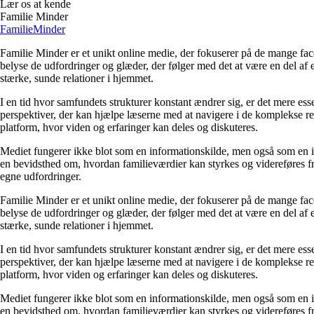
Lær os at kende
Familie Minder
Familie
Minder
Familie Minder er et unikt online medie, der fokuserer på de mange facet
belyse de udfordringer og glæder, der følger med det at være en del a
stærke, sunde relationer i hjemmet.
I en tid hvor samfundets strukturer konstant ændrer sig, er det mere ess
perspektiver, der kan hjælpe læserne med at navigere i de komplekse re
platform, hvor viden og erfaringer kan deles og diskuteres.
Mediet fungerer ikke blot som en informationskilde, men også som en in
en bevidsthed om, hvordan familieværdier kan styrkes og videreføres fra 
egne udfordringer.
Familie Minder er et unikt online medie, der fokuserer på de mange facet
belyse de udfordringer og glæder, der følger med det at være en del a
stærke, sunde relationer i hjemmet.
I en tid hvor samfundets strukturer konstant ændrer sig, er det mere ess
perspektiver, der kan hjælpe læserne med at navigere i de komplekse re
platform, hvor viden og erfaringer kan deles og diskuteres.
Mediet fungerer ikke blot som en informationskilde, men også som en in
en bevidsthed om, hvordan familieværdier kan styrkes og videreføres fra 