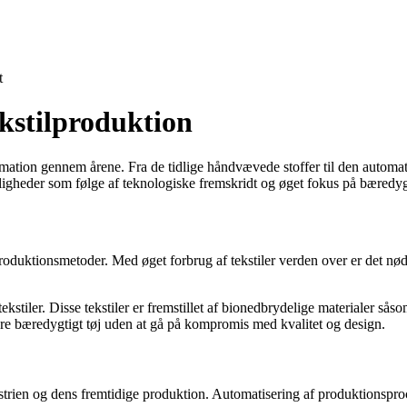
t
ekstilproduktion
rmation gennem årene. Fra de tidlige håndvævede stoffer til den automat
uligheder som følge af teknologiske fremskridt og øget fokus på bæredy
produktionsmetoder. Med øget forbrug af tekstiler verden over er det nø
ekstiler. Disse tekstiler er fremstillet af bionedbrydelige materialer s
 mere bæredygtigt tøj uden at gå på kompromis med kvalitet og design.
trien og dens fremtidige produktion. Automatisering af produktionsproces