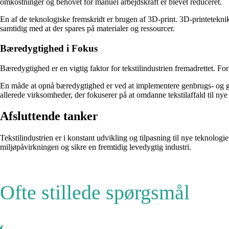
omkostninger og behovet for manuel arbejdskraft er blevet reduceret.
En af de teknologiske fremskridt er brugen af 3D-print. 3D-printetekn
samtidig med at der spares på materialer og ressourcer.
Bæredygtighed i Fokus
Bæredygtighed er en vigtig faktor for tekstilindustrien fremadrettet. F
En måde at opnå bæredygtighed er ved at implementere genbrugs- og gena
allerede virksomheder, der fokuserer på at omdanne tekstilaffald til nye
Afsluttende tanker
Tekstilindustrien er i konstant udvikling og tilpasning til nye teknol
miljøpåvirkningen og sikre en fremtidig levedygtig industri.
Ofte stillede spørgsmål