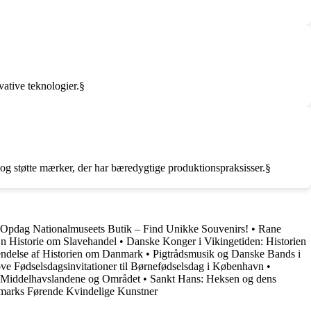
vative teknologier.§
 og støtte mærker, der har bæredygtige produktionspraksisser.§
Opdag Nationalmuseets Butik – Find Unikke Souvenirs!
•
Rane
En Historie om Slavehandel
•
Danske Konger i Vikingetiden: Historien
endelse af Historien om Danmark
•
Pigtrådsmusik og Danske Bands i
ve Fødselsdagsinvitationer til Børnefødselsdag i København
•
r Middelhavslandene og Området
•
Sankt Hans: Heksen og dens
nmarks Førende Kvindelige Kunstner