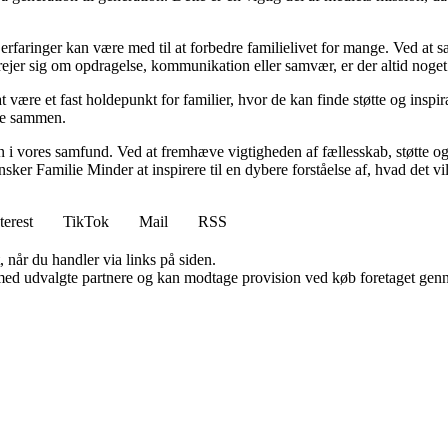
erfaringer kan være med til at forbedre familielivet for mange. Ved at s
ejer sig om opdragelse, kommunikation eller samvær, er der altid noget 
være et fast holdepunkt for familier, hvor de kan finde støtte og inspira
tre sammen.
en i vores samfund. Ved at fremhæve vigtigheden af fællesskab, støtte o
r Familie Minder at inspirere til en dybere forståelse af, hvad det vil 
terest
TikTok
Mail
RSS
 når du handler via links på siden.
med udvalgte partnere og kan modtage provision ved køb foretaget gennem