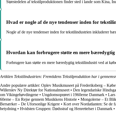
Størstedelen af tekstilproduktionen finder sted i lande som Kina, I
Hvad er nogle af de nye tendenser inden for tekstili
Nogle af de nye tendenser inden for tekstilindustrien inkluderer b
Hvordan kan forbrugere støtte en mere bæredygtig t
Forbrugere kan støtte en mere bæredygtig tekstilindustri ved at kø
Artiklen Tekstilindustrien: Fremtidens Tekstilproduktion har i gennemsn
Andre populære artikler:
Oplev Musikmuseet på Frederiksberg – Køb
Willerslev Ny Direktør for Nationalmuseet
•
Den legendariske Hindsga
om Vikingehøvdingene
•
Ungdomsoprøret i 1960erne Danmark
•
Lars
60erne – En Rejse gennem Musikkens Historie
•
Mongolerne – Et Bli
Bersærker – De Uforsonlige Krigere
•
Kort over Nordatlanten: Se de f
betydning
•
Hvidsten Gruppen: Dødsstraf og Henrettelser i Danmark
•