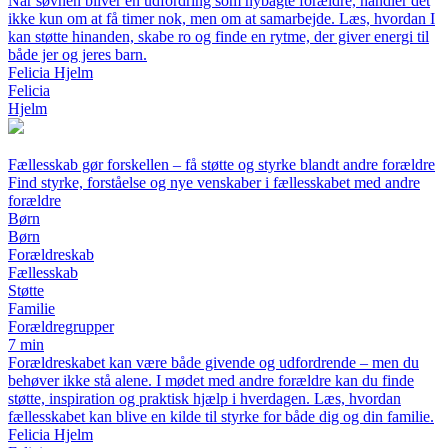
Når søvnen bliver en udfordring som nybagte forældre, handler det
ikke kun om at få timer nok, men om at samarbejde. Læs, hvordan I
kan støtte hinanden, skabe ro og finde en rytme, der giver energi til
både jer og jeres barn.
Felicia Hjelm
Felicia
Hjelm
Fællesskab gør forskellen – få støtte og styrke blandt andre forældre
Find styrke, forståelse og nye venskaber i fællesskabet med andre
forældre
Børn
Børn
Forældreskab
Fællesskab
Støtte
Familie
Forældregrupper
7 min
Forældreskabet kan være både givende og udfordrende – men du
behøver ikke stå alene. I mødet med andre forældre kan du finde
støtte, inspiration og praktisk hjælp i hverdagen. Læs, hvordan
fællesskabet kan blive en kilde til styrke for både dig og din familie.
Felicia Hjelm