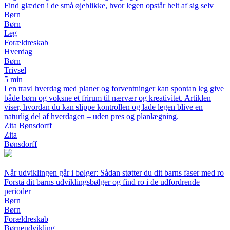
Find glæden i de små øjeblikke, hvor legen opstår helt af sig selv
Børn
Børn
Leg
Forældreskab
Hverdag
Børn
Trivsel
5 min
I en travl hverdag med planer og forventninger kan spontan leg give
både børn og voksne et frirum til nærvær og kreativitet. Artiklen
viser, hvordan du kan slippe kontrollen og lade legen blive en
naturlig del af hverdagen – uden pres og planlægning.
Zita Bønsdorff
Zita
Bønsdorff
Når udviklingen går i bølger: Sådan støtter du dit barns faser med ro
Forstå dit barns udviklingsbølger og find ro i de udfordrende
perioder
Børn
Børn
Forældreskab
Børneudvikling