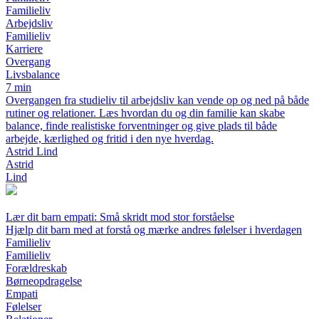
Familieliv
Arbejdsliv
Familieliv
Karriere
Overgang
Livsbalance
7 min
Overgangen fra studieliv til arbejdsliv kan vende op og ned på både
rutiner og relationer. Læs hvordan du og din familie kan skabe
balance, finde realistiske forventninger og give plads til både
arbejde, kærlighed og fritid i den nye hverdag.
Astrid Lind
Astrid
Lind
Lær dit barn empati: Små skridt mod stor forståelse
Hjælp dit barn med at forstå og mærke andres følelser i hverdagen
Familieliv
Familieliv
Forældreskab
Børneopdragelse
Empati
Følelser