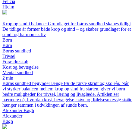
Felicia
Hjelm
Krop og sind i balance: Grundlaget for børns sundhed skabes tidligt
De tidlige år former både krop og sind – og skaber grundlaget for et
sundt og harmonisk liv
Børn
Børn
Børns sundhed
Trivsel
Forældreskab
Kost og bevægelse
Mental sundhed
2 min
Børns sundhed begynder længe før de første skridt og skoleår. Når
vi styrker balancen mellem krop og sind fra starten, giver vi børn
bedre muligheder for trivsel, læring og livsglæde. Artiklen ser
nærmere på, hvordan kost, bevægelse, søvn og følelsesmæssig støtte
hænger sammen i udviklingen af sunde børn.
Alexander Bøgh
Alexander
Bøgh