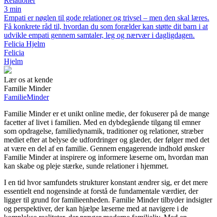
Relationer
3 min
Empati er nøglen til gode relationer og trivsel – men den skal læres.
Få konkrete råd til, hvordan du som forælder kan støtte dit barn i at
udvikle empati gennem samtaler, leg og nærvær i dagligdagen.
Felicia Hjelm
Felicia
Hjelm
Lær os at kende
Familie Minder
Familie
Minder
Familie Minder er et unikt online medie, der fokuserer på de mange
facetter af livet i familien. Med en dybdegående tilgang til emner
som opdragelse, familiedynamik, traditioner og relationer, stræber
mediet efter at belyse de udfordringer og glæder, der følger med det
at være en del af en familie. Gennem engagerende indhold ønsker
Familie Minder at inspirere og informere læserne om, hvordan man
kan skabe og pleje stærke, sunde relationer i hjemmet.
I en tid hvor samfundets strukturer konstant ændrer sig, er det mere
essentielt end nogensinde at forstå de fundamentale værdier, der
ligger til grund for familieenheden. Familie Minder tilbyder indsigter
og perspektiver, der kan hjælpe læserne med at navigere i de