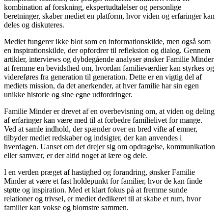
kombination af forskning, ekspertudtalelser og personlige
beretninger, skaber mediet en platform, hvor viden og erfaringer kan
deles og diskuteres.
Mediet fungerer ikke blot som en informationskilde, men også som
en inspirationskilde, der opfordrer til refleksion og dialog. Gennem
artikler, interviews og dybdegående analyser ønsker Familie Minder
at fremme en bevidsthed om, hvordan familieværdier kan styrkes og
videreføres fra generation til generation. Dette er en vigtig del af
mediets mission, da det anerkender, at hver familie har sin egen
unikke historie og sine egne udfordringer.
Familie Minder er drevet af en overbevisning om, at viden og deling
af erfaringer kan være med til at forbedre familielivet for mange.
Ved at samle indhold, der spænder over en bred vifte af emner,
tilbyder mediet redskaber og indsigter, der kan anvendes i
hverdagen. Uanset om det drejer sig om opdragelse, kommunikation
eller samvær, er der altid noget at lære og dele.
I en verden præget af hastighed og forandring, ønsker Familie
Minder at være et fast holdepunkt for familier, hvor de kan finde
støtte og inspiration. Med et klart fokus på at fremme sunde
relationer og trivsel, er mediet dedikeret til at skabe et rum, hvor
familier kan vokse og blomstre sammen.