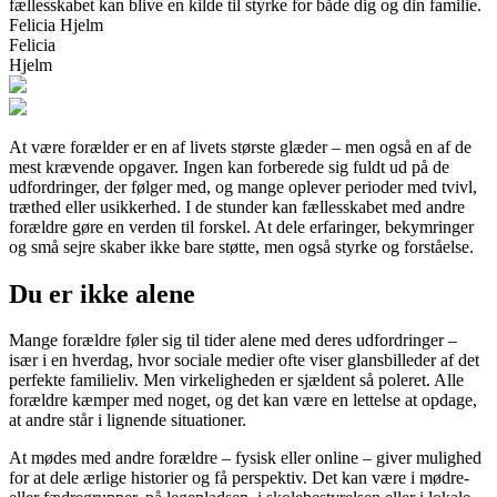
fællesskabet kan blive en kilde til styrke for både dig og din familie.
Felicia Hjelm
Felicia
Hjelm
At være forælder er en af livets største glæder – men også en af de
mest krævende opgaver. Ingen kan forberede sig fuldt ud på de
udfordringer, der følger med, og mange oplever perioder med tvivl,
træthed eller usikkerhed. I de stunder kan fællesskabet med andre
forældre gøre en verden til forskel. At dele erfaringer, bekymringer
og små sejre skaber ikke bare støtte, men også styrke og forståelse.
Du er ikke alene
Mange forældre føler sig til tider alene med deres udfordringer –
især i en hverdag, hvor sociale medier ofte viser glansbilleder af det
perfekte familieliv. Men virkeligheden er sjældent så poleret. Alle
forældre kæmper med noget, og det kan være en lettelse at opdage,
at andre står i lignende situationer.
At mødes med andre forældre – fysisk eller online – giver mulighed
for at dele ærlige historier og få perspektiv. Det kan være i mødre-