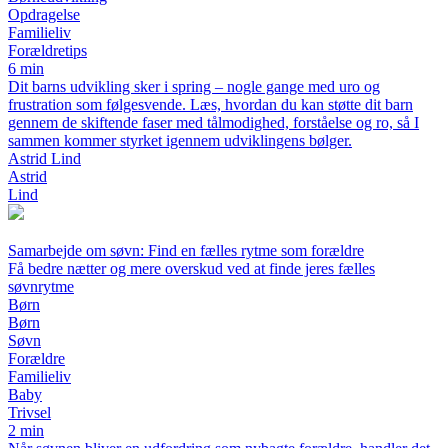
Opdragelse
Familieliv
Forældretips
6 min
Dit barns udvikling sker i spring – nogle gange med uro og
frustration som følgesvende. Læs, hvordan du kan støtte dit barn
gennem de skiftende faser med tålmodighed, forståelse og ro, så I
sammen kommer styrket igennem udviklingens bølger.
Astrid Lind
Astrid
Lind
Samarbejde om søvn: Find en fælles rytme som forældre
Få bedre nætter og mere overskud ved at finde jeres fælles
søvnrytme
Børn
Børn
Søvn
Forældre
Familieliv
Baby
Trivsel
2 min