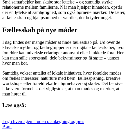
Små samarbejder kan skabe stor lettelse – og samtidig styrke
relationerne mellem familierne. Når man hjælper hinanden, opstår
der en følelse af samhørighed, som også børnene mærker. De lærer,
at fællesskab og hjælpsomhed er værdier, der betyder noget.
Fællesskab på nye måder
I dag findes der mange måder at finde fællesskab på. Ud over de
klassiske mødre- og fædregrupper er der digitale fællesskaber, hvor
forældre kan udveksle erfaringer anonymt eller i lukkede fora. Her
kan man stille spørgsmål, dele bekymringer og få støtte – uanset
hvor man bor.
Samtidig vokser antallet af lokale initiativer, hvor forældre mødes
om fælles interesser: naturture med børn, fællesspisning, kreative
workshops eller forældrekaffe i børnehaver og skoler. Det behøver
ikke være formelt – det vigtigste er, at man mødes og mærker, at
man hører til.
Læs også:
Leg i hverdagen – uden planlægning og pres
Børn