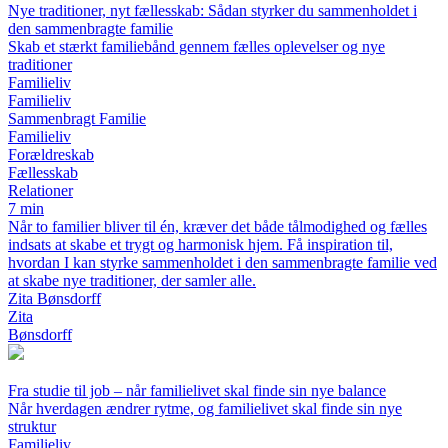
Nye traditioner, nyt fællesskab: Sådan styrker du sammenholdet i
den sammenbragte familie
Skab et stærkt familiebånd gennem fælles oplevelser og nye
traditioner
Familieliv
Familieliv
Sammenbragt Familie
Familieliv
Forældreskab
Fællesskab
Relationer
7 min
Når to familier bliver til én, kræver det både tålmodighed og fælles
indsats at skabe et trygt og harmonisk hjem. Få inspiration til,
hvordan I kan styrke sammenholdet i den sammenbragte familie ved
at skabe nye traditioner, der samler alle.
Zita Bønsdorff
Zita
Bønsdorff
Fra studie til job – når familielivet skal finde sin nye balance
Når hverdagen ændrer rytme, og familielivet skal finde sin nye
struktur
Familieliv