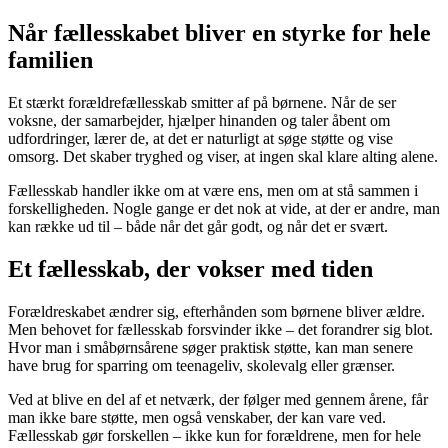
Når fællesskabet bliver en styrke for hele
familien
Et stærkt forældrefællesskab smitter af på børnene. Når de ser
voksne, der samarbejder, hjælper hinanden og taler åbent om
udfordringer, lærer de, at det er naturligt at søge støtte og vise
omsorg. Det skaber tryghed og viser, at ingen skal klare alting alene.
Fællesskab handler ikke om at være ens, men om at stå sammen i
forskelligheden. Nogle gange er det nok at vide, at der er andre, man
kan række ud til – både når det går godt, og når det er svært.
Et fællesskab, der vokser med tiden
Forældreskabet ændrer sig, efterhånden som børnene bliver ældre.
Men behovet for fællesskab forsvinder ikke – det forandrer sig blot.
Hvor man i småbørnsårene søger praktisk støtte, kan man senere
have brug for sparring om teenageliv, skolevalg eller grænser.
Ved at blive en del af et netværk, der følger med gennem årene, får
man ikke bare støtte, men også venskaber, der kan vare ved.
Fællesskab gør forskellen – ikke kun for forældrene, men for hele