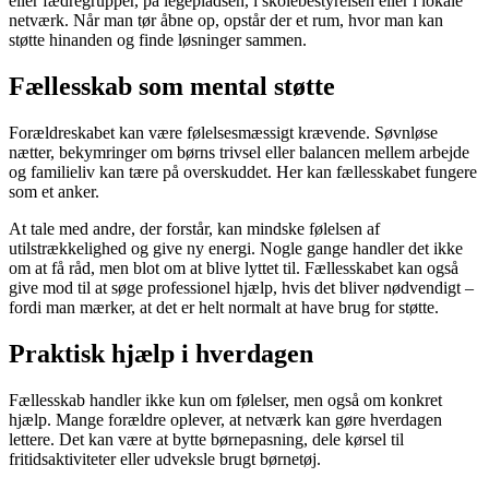
eller fædregrupper, på legepladsen, i skolebestyrelsen eller i lokale
netværk. Når man tør åbne op, opstår der et rum, hvor man kan
støtte hinanden og finde løsninger sammen.
Fællesskab som mental støtte
Forældreskabet kan være følelsesmæssigt krævende. Søvnløse
nætter, bekymringer om børns trivsel eller balancen mellem arbejde
og familieliv kan tære på overskuddet. Her kan fællesskabet fungere
som et anker.
At tale med andre, der forstår, kan mindske følelsen af
utilstrækkelighed og give ny energi. Nogle gange handler det ikke
om at få råd, men blot om at blive lyttet til. Fællesskabet kan også
give mod til at søge professionel hjælp, hvis det bliver nødvendigt –
fordi man mærker, at det er helt normalt at have brug for støtte.
Praktisk hjælp i hverdagen
Fællesskab handler ikke kun om følelser, men også om konkret
hjælp. Mange forældre oplever, at netværk kan gøre hverdagen
lettere. Det kan være at bytte børnepasning, dele kørsel til
fritidsaktiviteter eller udveksle brugt børnetøj.