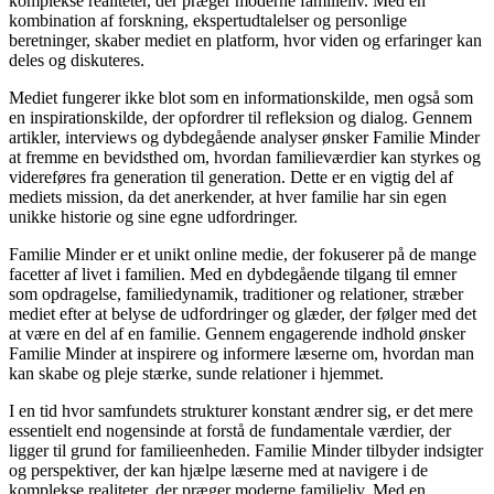
komplekse realiteter, der præger moderne familieliv. Med en
kombination af forskning, ekspertudtalelser og personlige
beretninger, skaber mediet en platform, hvor viden og erfaringer kan
deles og diskuteres.
Mediet fungerer ikke blot som en informationskilde, men også som
en inspirationskilde, der opfordrer til refleksion og dialog. Gennem
artikler, interviews og dybdegående analyser ønsker Familie Minder
at fremme en bevidsthed om, hvordan familieværdier kan styrkes og
videreføres fra generation til generation. Dette er en vigtig del af
mediets mission, da det anerkender, at hver familie har sin egen
unikke historie og sine egne udfordringer.
Familie Minder er et unikt online medie, der fokuserer på de mange
facetter af livet i familien. Med en dybdegående tilgang til emner
som opdragelse, familiedynamik, traditioner og relationer, stræber
mediet efter at belyse de udfordringer og glæder, der følger med det
at være en del af en familie. Gennem engagerende indhold ønsker
Familie Minder at inspirere og informere læserne om, hvordan man
kan skabe og pleje stærke, sunde relationer i hjemmet.
I en tid hvor samfundets strukturer konstant ændrer sig, er det mere
essentielt end nogensinde at forstå de fundamentale værdier, der
ligger til grund for familieenheden. Familie Minder tilbyder indsigter
og perspektiver, der kan hjælpe læserne med at navigere i de
komplekse realiteter, der præger moderne familieliv. Med en