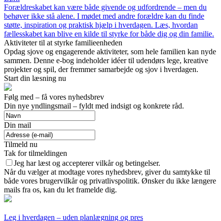
Forældreskabet kan være både givende og udfordrende – men du
behøver ikke stå alene. I mødet med andre forældre kan du finde
støtte, inspiration og praktisk hjælp i hverdagen. Læs, hvordan
fællesskabet kan blive en kilde til styrke for både dig og din familie.
Aktiviteter til at styrke familieenheden
Opdag sjove og engagerende aktiviteter, som hele familien kan nyde
sammen. Denne e-bog indeholder idéer til udendørs lege, kreative
projekter og spil, der fremmer samarbejde og sjov i hverdagen.
Start din læsning nu
Følg med – få vores nyhedsbrev
Din nye yndlingsmail – fyldt med indsigt og konkrete råd.
Din mail
Tilmeld nu
Tak for tilmeldingen
Jeg har læst og accepterer vilkår og betingelser.
Når du vælger at modtage vores nyhedsbrev, giver du samtykke til
både vores brugervilkår og privatlivspolitik. Ønsker du ikke længere
mails fra os, kan du let framelde dig.
Leg i hverdagen – uden planlægning og pres