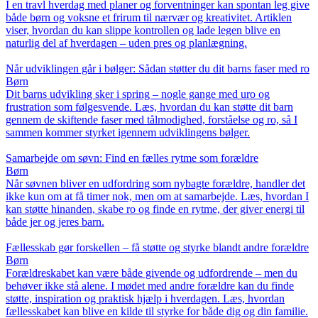
I en travl hverdag med planer og forventninger kan spontan leg give
både børn og voksne et frirum til nærvær og kreativitet. Artiklen
viser, hvordan du kan slippe kontrollen og lade legen blive en
naturlig del af hverdagen – uden pres og planlægning.
Når udviklingen går i bølger: Sådan støtter du dit barns faser med ro
Børn
Dit barns udvikling sker i spring – nogle gange med uro og
frustration som følgesvende. Læs, hvordan du kan støtte dit barn
gennem de skiftende faser med tålmodighed, forståelse og ro, så I
sammen kommer styrket igennem udviklingens bølger.
Samarbejde om søvn: Find en fælles rytme som forældre
Børn
Når søvnen bliver en udfordring som nybagte forældre, handler det
ikke kun om at få timer nok, men om at samarbejde. Læs, hvordan I
kan støtte hinanden, skabe ro og finde en rytme, der giver energi til
både jer og jeres barn.
Fællesskab gør forskellen – få støtte og styrke blandt andre forældre
Børn
Forældreskabet kan være både givende og udfordrende – men du
behøver ikke stå alene. I mødet med andre forældre kan du finde
støtte, inspiration og praktisk hjælp i hverdagen. Læs, hvordan
fællesskabet kan blive en kilde til styrke for både dig og din familie.