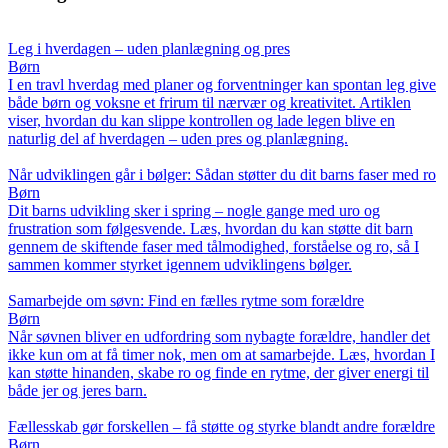
Leg i hverdagen – uden planlægning og pres
Børn
I en travl hverdag med planer og forventninger kan spontan leg give
både børn og voksne et frirum til nærvær og kreativitet. Artiklen
viser, hvordan du kan slippe kontrollen og lade legen blive en
naturlig del af hverdagen – uden pres og planlægning.
Når udviklingen går i bølger: Sådan støtter du dit barns faser med ro
Børn
Dit barns udvikling sker i spring – nogle gange med uro og
frustration som følgesvende. Læs, hvordan du kan støtte dit barn
gennem de skiftende faser med tålmodighed, forståelse og ro, så I
sammen kommer styrket igennem udviklingens bølger.
Samarbejde om søvn: Find en fælles rytme som forældre
Børn
Når søvnen bliver en udfordring som nybagte forældre, handler det
ikke kun om at få timer nok, men om at samarbejde. Læs, hvordan I
kan støtte hinanden, skabe ro og finde en rytme, der giver energi til
både jer og jeres barn.
Fællesskab gør forskellen – få støtte og styrke blandt andre forældre
Børn