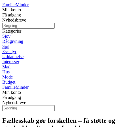
Familie
Minder
Min konto
Få adgang
Nyhedsbreve
Kategorier
Sjov
Rådgivning
Spil
Eventyr
Uddannelse
Interesser
Mad
Hus
Mode
Budget
Familie
Minder
Min konto
Få adgang
Nyhedsbreve
Fællesskab gør forskellen – få støtte og