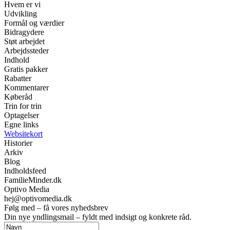
Hvem er vi
Udvikling
Formål og værdier
Bidragydere
Støt arbejdet
Arbejdssteder
Indhold
Gratis pakker
Rabatter
Kommentarer
Køberåd
Trin for trin
Optagelser
Egne links
Websitekort
Historier
Arkiv
Blog
Indholdsfeed
FamilieMinder.dk
Optivo Media
hej@optivomedia.dk
Følg med – få vores nyhedsbrev
Din nye yndlingsmail – fyldt med indsigt og konkrete råd.