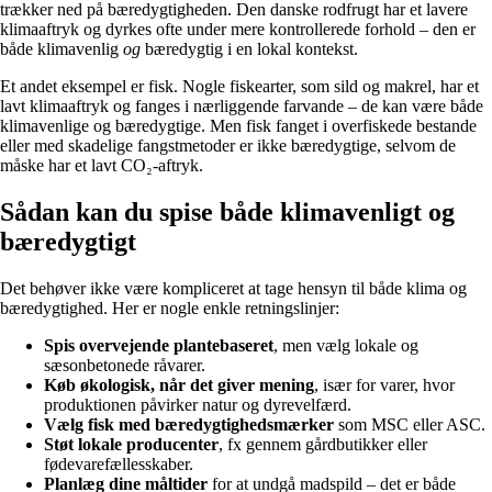
trækker ned på bæredygtigheden. Den danske rodfrugt har et lavere
klimaaftryk og dyrkes ofte under mere kontrollerede forhold – den er
både klimavenlig
og
bæredygtig i en lokal kontekst.
Et andet eksempel er fisk. Nogle fiskearter, som sild og makrel, har et
lavt klimaaftryk og fanges i nærliggende farvande – de kan være både
klimavenlige og bæredygtige. Men fisk fanget i overfiskede bestande
eller med skadelige fangstmetoder er ikke bæredygtige, selvom de
måske har et lavt CO₂-aftryk.
Sådan kan du spise både klimavenligt og
bæredygtigt
Det behøver ikke være kompliceret at tage hensyn til både klima og
bæredygtighed. Her er nogle enkle retningslinjer:
Spis overvejende plantebaseret
, men vælg lokale og
sæsonbetonede råvarer.
Køb økologisk, når det giver mening
, især for varer, hvor
produktionen påvirker natur og dyrevelfærd.
Vælg fisk med bæredygtighedsmærker
som MSC eller ASC.
Støt lokale producenter
, fx gennem gårdbutikker eller
fødevarefællesskaber.
Planlæg dine måltider
for at undgå madspild – det er både