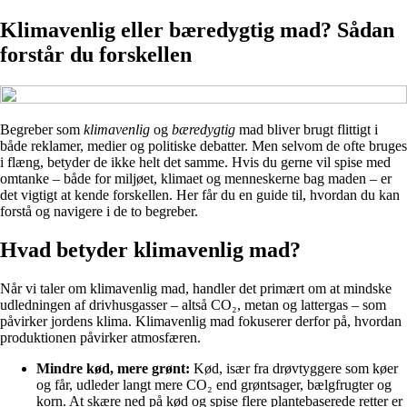
Klimavenlig eller bæredygtig mad? Sådan
forstår du forskellen
Begreber som
klimavenlig
og
bæredygtig
mad bliver brugt flittigt i
både reklamer, medier og politiske debatter. Men selvom de ofte bruges
i flæng, betyder de ikke helt det samme. Hvis du gerne vil spise med
omtanke – både for miljøet, klimaet og menneskerne bag maden – er
det vigtigt at kende forskellen. Her får du en guide til, hvordan du kan
forstå og navigere i de to begreber.
Hvad betyder klimavenlig mad?
Når vi taler om klimavenlig mad, handler det primært om at mindske
udledningen af drivhusgasser – altså CO₂, metan og lattergas – som
påvirker jordens klima. Klimavenlig mad fokuserer derfor på, hvordan
produktionen påvirker atmosfæren.
Mindre kød, mere grønt:
Kød, især fra drøvtyggere som køer
og får, udleder langt mere CO₂ end grøntsager, bælgfrugter og
korn. At skære ned på kød og spise flere plantebaserede retter er