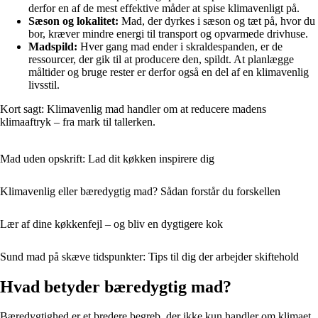
derfor en af de mest effektive måder at spise klimavenligt på.
Sæson og lokalitet:
Mad, der dyrkes i sæson og tæt på, hvor du
bor, kræver mindre energi til transport og opvarmede drivhuse.
Madspild:
Hver gang mad ender i skraldespanden, er de
ressourcer, der gik til at producere den, spildt. At planlægge
måltider og bruge rester er derfor også en del af en klimavenlig
livsstil.
Kort sagt: Klimavenlig mad handler om at reducere madens
klimaaftryk – fra mark til tallerken.
Mad uden opskrift: Lad dit køkken inspirere dig
Klimavenlig eller bæredygtig mad? Sådan forstår du forskellen
Lær af dine køkkenfejl – og bliv en dygtigere kok
Sund mad på skæve tidspunkter: Tips til dig der arbejder skiftehold
Hvad betyder bæredygtig mad?
Bæredygtighed er et bredere begreb, der ikke kun handler om klimaet,