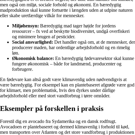
men også om miljø, sociale forhold og økonomi. En bæredygtig
madproduktion skal kunne fortsætte i længden uden at udpine naturen
eller skabe uretfærdige vilkår for mennesker.
Miljøhensyn:
Bæredygtig mad tager højde for jordens
ressourcer – fx ved at beskytte biodiversitet, undgå overfiskeri
og minimere brugen af pesticider.
Social ansvarlighed:
Det handler også om, at de mennesker, der
producerer maden, har ordentlige arbejdsforhold og en rimelig
løn.
Økonomisk balance:
En bæredygtig fødevaresektor skal kunne
fungere økonomisk – både for landmænd, producenter og
forbrugere.
En fødevare kan altså godt være klimavenlig uden nødvendigvis at
være bæredygtig. For eksempel kan en plantebaseret afgrøde være god
for klimaet, men problematisk, hvis den dyrkes under dårlige
arbejdsforhold eller med stort vandforbrug i tørre områder.
Eksempler på forskellen i praksis
Forestil dig en avocado fra Sydamerika og en dansk rodfrugt.
Avocadoen er plantebaseret og dermed klimavenlig i forhold til kød,
men transporten over Atlanten og det store vandforbrug i produktionen