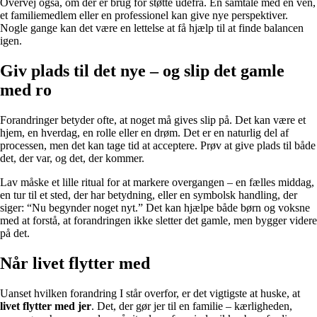
Overvej også, om der er brug for støtte udefra. En samtale med en ven,
et familiemedlem eller en professionel kan give nye perspektiver.
Nogle gange kan det være en lettelse at få hjælp til at finde balancen
igen.
Giv plads til det nye – og slip det gamle
med ro
Forandringer betyder ofte, at noget må gives slip på. Det kan være et
hjem, en hverdag, en rolle eller en drøm. Det er en naturlig del af
processen, men det kan tage tid at acceptere. Prøv at give plads til både
det, der var, og det, der kommer.
Lav måske et lille ritual for at markere overgangen – en fælles middag,
en tur til et sted, der har betydning, eller en symbolsk handling, der
siger: “Nu begynder noget nyt.” Det kan hjælpe både børn og voksne
med at forstå, at forandringen ikke sletter det gamle, men bygger videre
på det.
Når livet flytter med
Uanset hvilken forandring I står overfor, er det vigtigste at huske, at
livet flytter med jer
. Det, der gør jer til en familie – kærligheden,