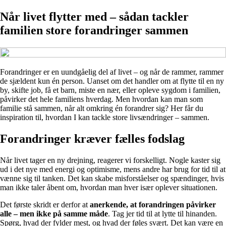
Når livet flytter med – sådan tackler
familien store forandringer sammen
Forandringer er en uundgåelig del af livet – og når de rammer, rammer
de sjældent kun én person. Uanset om det handler om at flytte til en ny
by, skifte job, få et barn, miste en nær, eller opleve sygdom i familien,
påvirker det hele familiens hverdag. Men hvordan kan man som
familie stå sammen, når alt omkring én forandrer sig? Her får du
inspiration til, hvordan I kan tackle store livsændringer – sammen.
Forandringer kræver fælles fodslag
Når livet tager en ny drejning, reagerer vi forskelligt. Nogle kaster sig
ud i det nye med energi og optimisme, mens andre har brug for tid til at
vænne sig til tanken. Det kan skabe misforståelser og spændinger, hvis
man ikke taler åbent om, hvordan man hver især oplever situationen.
Det første skridt er derfor at
anerkende, at forandringen påvirker
alle – men ikke på samme måde
. Tag jer tid til at lytte til hinanden.
Spørg, hvad der fylder mest, og hvad der føles svært. Det kan være en