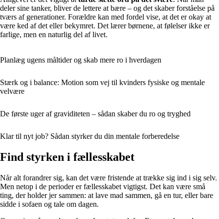
deler sine tanker, bliver de lettere at bære – og det skaber forståelse på
tværs af generationer. Forældre kan med fordel vise, at det er okay at
være ked af det eller bekymret. Det lærer børnene, at følelser ikke er
farlige, men en naturlig del af livet.
Planlæg ugens måltider og skab mere ro i hverdagen
Stærk og i balance: Motion som vej til kvinders fysiske og mentale
velvære
De første uger af graviditeten – sådan skaber du ro og tryghed
Klar til nyt job? Sådan styrker du din mentale forberedelse
Find styrken i fællesskabet
Når alt forandrer sig, kan det være fristende at trække sig ind i sig selv.
Men netop i de perioder er fællesskabet vigtigst. Det kan være små
ting, der holder jer sammen: at lave mad sammen, gå en tur, eller bare
sidde i sofaen og tale om dagen.