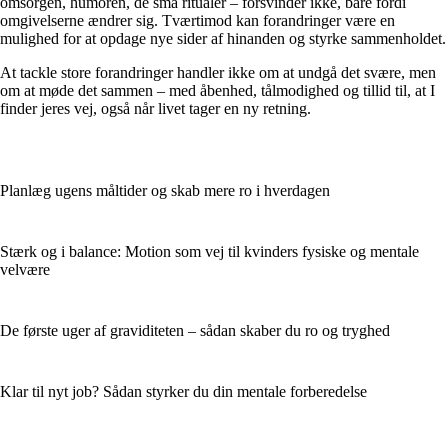
omsorgen, humoren, de små ritualer – forsvinder ikke, bare fordi
omgivelserne ændrer sig. Tværtimod kan forandringer være en
mulighed for at opdage nye sider af hinanden og styrke sammenholdet.
At tackle store forandringer handler ikke om at undgå det svære, men
om at møde det sammen – med åbenhed, tålmodighed og tillid til, at I
finder jeres vej, også når livet tager en ny retning.
Planlæg ugens måltider og skab mere ro i hverdagen
Stærk og i balance: Motion som vej til kvinders fysiske og mentale
velvære
De første uger af graviditeten – sådan skaber du ro og tryghed
Klar til nyt job? Sådan styrker du din mentale forberedelse