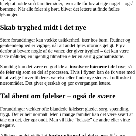
hjælp at holde små familiemøder, hvor alle får lov at sige noget – også
børnene. Når alle føler sig hørt, bliver det lettere at finde fælles
løsninger.
Skab tryghed midt i det nye
Store forandringer kan vække usikkerhed, især hos børn. Rutiner og
genkendelighed er vigtige, når alt andet føles uforudsigeligt. Prøv
derfor at bevare nogle af de vaner, der giver tryghed – det kan være
faste måltider, en ugentlig filmaften eller en særlig godnathistorie.
Samtidig kan det være en god idé at
involvere børnene i det nye
, så
de føler sig som en del af processen. Hvis I flytter, kan de fx være med
til at vælge farver til deres værelse eller finde nye steder at udforske i
nærområdet. Det giver ejerskab og gør overgangen lettere.
Tal åbent om følelser – også de svære
Forandringer vækker ofte blandede følelser: glæde, sorg, spænding,
frygt. Det er helt normalt. Men i mange familier kan det være svært at
tale om det, der gør ondt. Man vil ikke “belaste” de andre eller virke
negativ.
Alligevel er det vigtigt at
turde sætte ord på det svære
. Når man