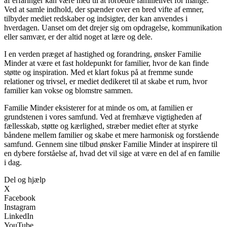
af erfaringer kan være med til at forbedre familielivet for mange.
Ved at samle indhold, der spænder over en bred vifte af emner,
tilbyder mediet redskaber og indsigter, der kan anvendes i
hverdagen. Uanset om det drejer sig om opdragelse, kommunikation
eller samvær, er der altid noget at lære og dele.
I en verden præget af hastighed og forandring, ønsker Familie
Minder at være et fast holdepunkt for familier, hvor de kan finde
støtte og inspiration. Med et klart fokus på at fremme sunde
relationer og trivsel, er mediet dedikeret til at skabe et rum, hvor
familier kan vokse og blomstre sammen.
Familie Minder eksisterer for at minde os om, at familien er
grundstenen i vores samfund. Ved at fremhæve vigtigheden af
fællesskab, støtte og kærlighed, stræber mediet efter at styrke
båndene mellem familier og skabe et mere harmonisk og forstående
samfund. Gennem sine tilbud ønsker Familie Minder at inspirere til
en dybere forståelse af, hvad det vil sige at være en del af en familie
i dag.
Del og hjælp
X
Facebook
Instagram
LinkedIn
YouTube