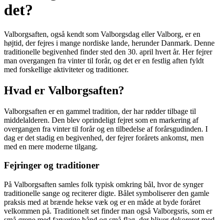
det?
Valborgsaften, også kendt som Valborgsdag eller Valborg, er en
højtid, der fejres i mange nordiske lande, herunder Danmark. Denne
traditionelle begivenhed finder sted den 30. april hvert år. Her fejrer
man overgangen fra vinter til forår, og det er en festlig aften fyldt
med forskellige aktiviteter og traditioner.
Hvad er Valborgsaften?
Valborgsaften er en gammel tradition, der har rødder tilbage til
middelalderen. Den blev oprindeligt fejret som en markering af
overgangen fra vinter til forår og en tilbedelse af forårsgudinden. I
dag er det stadig en begivenhed, der fejrer forårets ankomst, men
med en mere moderne tilgang.
Fejringer og traditioner
På Valborgsaften samles folk typisk omkring bål, hvor de synger
traditionelle sange og reciterer digte. Bålet symboliserer den gamle
praksis med at brænde hekse væk og er en måde at byde foråret
velkommen på. Traditionelt set finder man også Valborgsris, som er
små grene med farverige bånd og små flag, der bliver dekoreret med