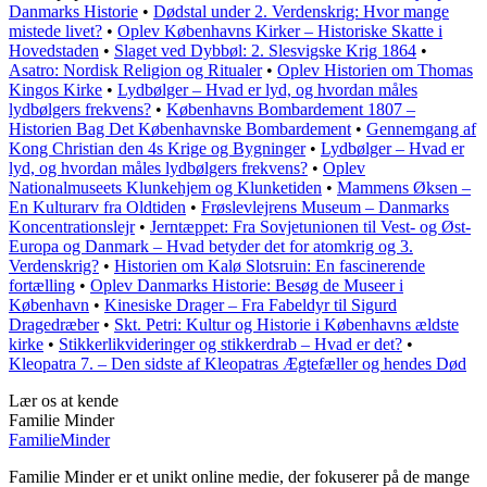
Danmarks Historie
•
Dødstal under 2. Verdenskrig: Hvor mange
mistede livet?
•
Oplev Københavns Kirker – Historiske Skatte i
Hovedstaden
•
Slaget ved Dybbøl: 2. Slesvigske Krig 1864
•
Asatro: Nordisk Religion og Ritualer
•
Oplev Historien om Thomas
Kingos Kirke
•
Lydbølger – Hvad er lyd, og hvordan måles
lydbølgers frekvens?
•
Københavns Bombardement 1807 –
Historien Bag Det Københavnske Bombardement
•
Gennemgang af
Kong Christian den 4s Krige og Bygninger
•
Lydbølger – Hvad er
lyd, og hvordan måles lydbølgers frekvens?
•
Oplev
Nationalmuseets Klunkehjem og Klunketiden
•
Mammens Øksen –
En Kulturarv fra Oldtiden
•
Frøslevlejrens Museum – Danmarks
Koncentrationslejr
•
Jerntæppet: Fra Sovjetunionen til Vest- og Øst-
Europa og Danmark – Hvad betyder det for atomkrig og 3.
Verdenskrig?
•
Historien om Kalø Slotsruin: En fascinerende
fortælling
•
Oplev Danmarks Historie: Besøg de Museer i
København
•
Kinesiske Drager – Fra Fabeldyr til Sigurd
Dragedræber
•
Skt. Petri: Kultur og Historie i Københavns ældste
kirke
•
Stikkerlikvideringer og stikkerdrab – Hvad er det?
•
Kleopatra 7. – Den sidste af Kleopatras Ægtefæller og hendes Død
Lær os at kende
Familie Minder
Familie
Minder
Familie Minder er et unikt online medie, der fokuserer på de mange