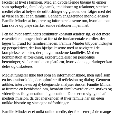
facetter af livet i familien. Med en dybdegående tilgang til emner
som opdragelse, familiedynamik, traditioner og relationer, stræber
mediet efter at belyse de udfordringer og glæder, der følger med det
at være en del af en familie. Gennem engagerende indhold ønsker
Familie Minder at inspirere og informere læserne om, hvordan man
kan skabe og pleje stærke, sunde relationer i hjemmet.
I en tid hvor samfundets strukturer konstant ændrer sig, er det mere
essentielt end nogensinde at forstå de fundamentale værdier, der
ligger til grund for familieenheden. Familie Minder tilbyder indsigter
og perspektiver, der kan hjælpe læserne med at navigere i de
komplekse realiteter, der præger moderne familieliv. Med en
kombination af forskning, ekspertudtalelser og personlige
beretninger, skaber mediet en platform, hvor viden og erfaringer kan
deles og diskuteres.
Mediet fungerer ikke blot som en informationskilde, men også som
en inspirationskilde, der opfordrer til refleksion og dialog. Gennem
artikler, interviews og dybdegående analyser ønsker Familie Minder
at fremme en bevidsthed om, hvordan familieværdier kan styrkes og
videreføres fra generation til generation. Dette er en vigtig del af
mediets mission, da det anerkender, at hver familie har sin egen
unikke historie og sine egne udfordringer.
Familie Minder er et unikt online medie, der fokuserer på de mange