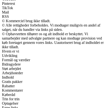
Pinterest
TikTok
Mail
RSS
© Kommerciel brug ikke tilladt.
© Alle rettigheder forbeholdes. Vi modtager muligvis en andel af
salget, når du handler via links på siden.
© Ophavsretten tilhører os og alt indhold er beskyttet. Vi
samarbejder med udvalgte partnere og kan modtage provision ved
køb foretaget gennem vores links. Uautoriseret brug af indholdet er
ikke tilladt.
Hvem er vi
Udvikling
Formål og værdier
Bidragydere
Støt arbejdet
Arbejdssteder
Indhold
Gratis pakker
Rabatter
Kommentarer
Køberåd
Trin for trin
Optagelser
Egne links