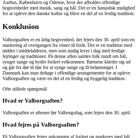
Aarhus, København og Odense, hvor der afholdes offentlige
begivenheder med musik, sang og bål. Det er en fantastisk mulighed
for at opleve den danske kultur og blive en del af en festlig tradition.
Konklusion
Valborgsaften er en årlig begivenhed, der fejres den 30. april som en
markering af overgangen fra vinter til forår. Det er en tradition med
rødder i middelalderen, men som stadig lever i dag med festlige
fejringer og traditioner. På denne aften samles folk rundt om bål,
synger sange og byder foråret velkommen. Børnene klæder sig ud
og går fra dør til dør for at synge sange og få belønninger. I
Danmark kan man deltage i offentlige arrangementer for at opleve
Valborgsaften og være en del af en festlig og hyggelig tradition.
Ofte stillede spørgsmål
Hvad er Valborgsaften?
Valborgsaften er aftenen før Valborgsdag, som fejres den 30. april.
Hvad fejres på Valborgsaften?
På Valborgsaften fejres ankomsten af foråret og markeres med bål