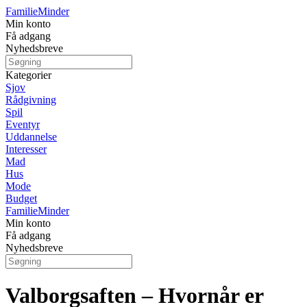
Familie
Minder
Min konto
Få adgang
Nyhedsbreve
Kategorier
Sjov
Rådgivning
Spil
Eventyr
Uddannelse
Interesser
Mad
Hus
Mode
Budget
Familie
Minder
Min konto
Få adgang
Nyhedsbreve
Valborgsaften – Hvornår er