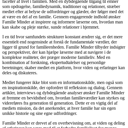
facetter af livet i familien. Med en dybdegående tilgang til emner
som opdragelse, familiedynamik, traditioner og relationer, stræber
mediet efter at belyse de udfordringer og glæder, der følger med det
at være en del af en familie. Gennem engagerende indhold ønsker
Familie Minder at inspirere og informere læserne om, hvordan man
kan skabe og pleje stærke, sunde relationer i hjemmet.
I en tid hvor samfundets strukturer konstant ændrer sig, er det mere
essentielt end nogensinde at forstå de fundamentale værdier, der
ligger til grund for familieenheden. Familie Minder tilbyder indsigter
og perspektiver, der kan hjælpe læserne med at navigere i de
komplekse realiteter, der præger moderne familieliv. Med en
kombination af forskning, ekspertudtalelser og personlige
beretninger, skaber mediet en platform, hvor viden og erfaringer kan
deles og diskuteres.
Mediet fungerer ikke blot som en informationskilde, men også som
en inspirationskilde, der opfordrer til refleksion og dialog. Gennem
artikler, interviews og dybdegående analyser ønsker Familie Minder
at fremme en bevidsthed om, hvordan familieværdier kan styrkes og
videreføres fra generation til generation. Dette er en vigtig del af
mediets mission, da det anerkender, at hver familie har sin egen
unikke historie og sine egne udfordringer.
Familie Minder er drevet af en overbevisning om, at viden og deling