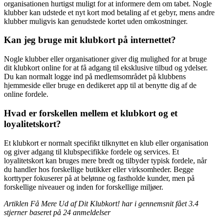
organisationen hurtigst muligt for at informere dem om tabet. Nogle
klubber kan udstede et nyt kort mod betaling af et gebyr, mens andre
klubber muligvis kan genudstede kortet uden omkostninger.
Kan jeg bruge mit klubkort på internettet?
Nogle klubber eller organisationer giver dig mulighed for at bruge
dit klubkort online for at få adgang til eksklusive tilbud og ydelser.
Du kan normalt logge ind på medlemsområdet på klubbens
hjemmeside eller bruge en dedikeret app til at benytte dig af de
online fordele.
Hvad er forskellen mellem et klubkort og et
loyalitetskort?
Et klubkort er normalt specifikt tilknyttet en klub eller organisation
og giver adgang til klubspecifikke fordele og services. Et
loyalitetskort kan bruges mere bredt og tilbyder typisk fordele, når
du handler hos forskellige butikker eller virksomheder. Begge
korttyper fokuserer på at belønne og fastholde kunder, men på
forskellige niveauer og inden for forskellige miljøer.
Artiklen Få Mere Ud af Dit Klubkort! har i gennemsnit fået
3.4
stjerner baseret på
24
anmeldelser