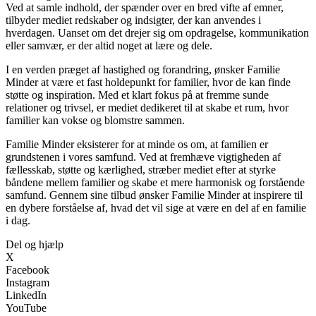
Ved at samle indhold, der spænder over en bred vifte af emner,
tilbyder mediet redskaber og indsigter, der kan anvendes i
hverdagen. Uanset om det drejer sig om opdragelse, kommunikation
eller samvær, er der altid noget at lære og dele.
I en verden præget af hastighed og forandring, ønsker Familie
Minder at være et fast holdepunkt for familier, hvor de kan finde
støtte og inspiration. Med et klart fokus på at fremme sunde
relationer og trivsel, er mediet dedikeret til at skabe et rum, hvor
familier kan vokse og blomstre sammen.
Familie Minder eksisterer for at minde os om, at familien er
grundstenen i vores samfund. Ved at fremhæve vigtigheden af
fællesskab, støtte og kærlighed, stræber mediet efter at styrke
båndene mellem familier og skabe et mere harmonisk og forstående
samfund. Gennem sine tilbud ønsker Familie Minder at inspirere til
en dybere forståelse af, hvad det vil sige at være en del af en familie
i dag.
Del og hjælp
X
Facebook
Instagram
LinkedIn
YouTube