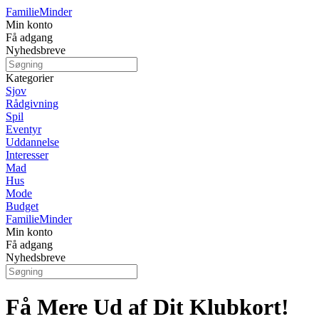
Familie
Minder
Min konto
Få adgang
Nyhedsbreve
Kategorier
Sjov
Rådgivning
Spil
Eventyr
Uddannelse
Interesser
Mad
Hus
Mode
Budget
Familie
Minder
Min konto
Få adgang
Nyhedsbreve
Få Mere Ud af Dit Klubkort!