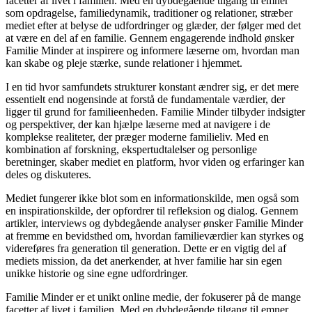
facetter af livet i familien. Med en dybdegående tilgang til emner
som opdragelse, familiedynamik, traditioner og relationer, stræber
mediet efter at belyse de udfordringer og glæder, der følger med det
at være en del af en familie. Gennem engagerende indhold ønsker
Familie Minder at inspirere og informere læserne om, hvordan man
kan skabe og pleje stærke, sunde relationer i hjemmet.
I en tid hvor samfundets strukturer konstant ændrer sig, er det mere
essentielt end nogensinde at forstå de fundamentale værdier, der
ligger til grund for familieenheden. Familie Minder tilbyder indsigter
og perspektiver, der kan hjælpe læserne med at navigere i de
komplekse realiteter, der præger moderne familieliv. Med en
kombination af forskning, ekspertudtalelser og personlige
beretninger, skaber mediet en platform, hvor viden og erfaringer kan
deles og diskuteres.
Mediet fungerer ikke blot som en informationskilde, men også som
en inspirationskilde, der opfordrer til refleksion og dialog. Gennem
artikler, interviews og dybdegående analyser ønsker Familie Minder
at fremme en bevidsthed om, hvordan familieværdier kan styrkes og
videreføres fra generation til generation. Dette er en vigtig del af
mediets mission, da det anerkender, at hver familie har sin egen
unikke historie og sine egne udfordringer.
Familie Minder er et unikt online medie, der fokuserer på de mange
facetter af livet i familien. Med en dybdegående tilgang til emner