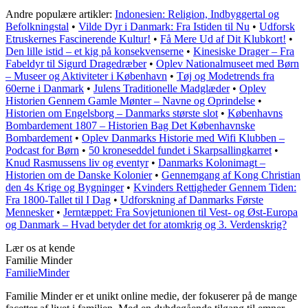
Andre populære artikler:
Indonesien: Religion, Indbyggertal og
Befolkningstal
•
Vilde Dyr i Danmark: Fra Istiden til Nu
•
Udforsk
Etruskernes Fascinerende Kultur!
•
Få Mere Ud af Dit Klubkort!
•
Den lille istid – et kig på konsekvenserne
•
Kinesiske Drager – Fra
Fabeldyr til Sigurd Dragedræber
•
Oplev Nationalmuseet med Børn
– Museer og Aktiviteter i København
•
Tøj og Modetrends fra
60erne i Danmark
•
Julens Traditionelle Madglæder
•
Oplev
Historien Gennem Gamle Mønter – Navne og Oprindelse
•
Historien om Engelsborg – Danmarks største slot
•
Københavns
Bombardement 1807 – Historien Bag Det Københavnske
Bombardement
•
Oplev Danmarks Historie med Wifi Klubben –
Podcast for Børn
•
50 kroneseddel fundet i Skarpsallingkarret
•
Knud Rasmussens liv og eventyr
•
Danmarks Kolonimagt –
Historien om de Danske Kolonier
•
Gennemgang af Kong Christian
den 4s Krige og Bygninger
•
Kvinders Rettigheder Gennem Tiden:
Fra 1800-Tallet til I Dag
•
Udforskning af Danmarks Første
Mennesker
•
Jerntæppet: Fra Sovjetunionen til Vest- og Øst-Europa
og Danmark – Hvad betyder det for atomkrig og 3. Verdenskrig?
Lær os at kende
Familie Minder
Familie
Minder
Familie Minder er et unikt online medie, der fokuserer på de mange