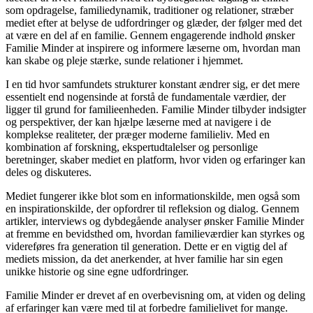
som opdragelse, familiedynamik, traditioner og relationer, stræber
mediet efter at belyse de udfordringer og glæder, der følger med det
at være en del af en familie. Gennem engagerende indhold ønsker
Familie Minder at inspirere og informere læserne om, hvordan man
kan skabe og pleje stærke, sunde relationer i hjemmet.
I en tid hvor samfundets strukturer konstant ændrer sig, er det mere
essentielt end nogensinde at forstå de fundamentale værdier, der
ligger til grund for familieenheden. Familie Minder tilbyder indsigter
og perspektiver, der kan hjælpe læserne med at navigere i de
komplekse realiteter, der præger moderne familieliv. Med en
kombination af forskning, ekspertudtalelser og personlige
beretninger, skaber mediet en platform, hvor viden og erfaringer kan
deles og diskuteres.
Mediet fungerer ikke blot som en informationskilde, men også som
en inspirationskilde, der opfordrer til refleksion og dialog. Gennem
artikler, interviews og dybdegående analyser ønsker Familie Minder
at fremme en bevidsthed om, hvordan familieværdier kan styrkes og
videreføres fra generation til generation. Dette er en vigtig del af
mediets mission, da det anerkender, at hver familie har sin egen
unikke historie og sine egne udfordringer.
Familie Minder er drevet af en overbevisning om, at viden og deling
af erfaringer kan være med til at forbedre familielivet for mange.